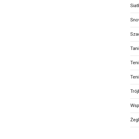
Sia
Sno
Sza
Tan
Ten
Ten
Trój
Wsp
Żeg