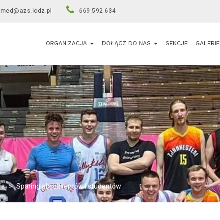
umed@azs.lodz.pl
669 592 634
ORGANIZACJA
DOŁĄCZ DO NAS
SEKCJE
GALERIE
je
»
Sparing absolwentów i studentów