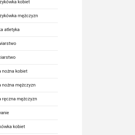
zykówka kobiet
zykówka mężczyzn
a atletyka
wiarstwo
ciarstwo
a nożna kobiet
ka nożna mężczyzn
ka ręczna mężczyzn
wanie
tkówka kobiet