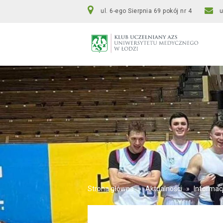
ul. 6-ego Sierpnia 69 pokój nr 4
Strona główna
»
Aktualności
»
Informac