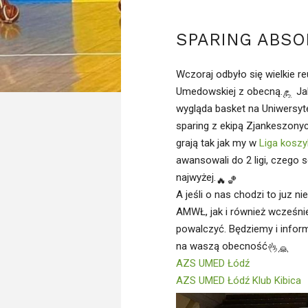
SPARING ABS
Wczoraj odbyło się wielkie 
Umedowskiej z obecną.
Jak
wygląda basket na Uniwersyt
sparing z ekipą Zjankeszonyc
grają tak jak my w
Liga kosz
awansowali do 2 ligi, czego s
najwyżej.
A jeśli o nas chodzi to juz 
AMWŁ, jak i również wcześni
powalczyć. Będziemy i infor
na waszą obecność
AZS UMED Łódź
AZS UMED Łódź Klub Kibica