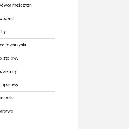
tkówka mężczyzn
wboard
chy
iec towarzyski
is stołowy
is ziemny
bój siłowy
inaczka
larstwo