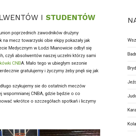
OLWENTÓW I
STUDENTÓW
N
reunion poprzednich zawodników drużyny
Wsz
 na mecz towarzyski obie ekipy pokazały jak
ecie Medycznym w Łodzi Mianowicie odbył się
Bad
h, czyli absolwentów naszej uczelni którzy sami
ykówki CNB
A. Mało tego w ubiegłym sezonie
Bry
erdecznie gratulujemy i życzymy żeby pnęli się jak
Jeź
niedługo szykujemy sie do ostatnich meczów
ej wspomnianej CNBA, gdzie będzie o co
Jud
mować wkrótce o szczegółach spotkań i liczymy
Kar
Kol