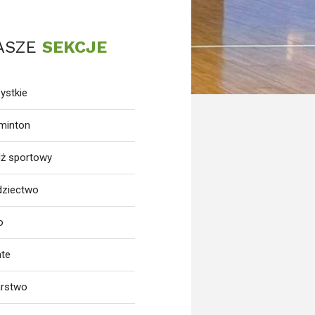
ASZE
SEKCJE
ystkie
minton
dż sportowy
dziectwo
o
ate
arstwo