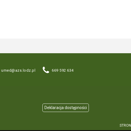
umed@azs.lodz.pl
669 592 634
STRON