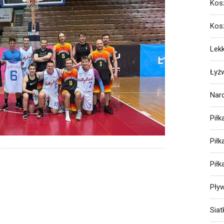
Kos
Kos
Lekk
Łyż
Nar
Piłk
Pił
Pił
Pły
Sia