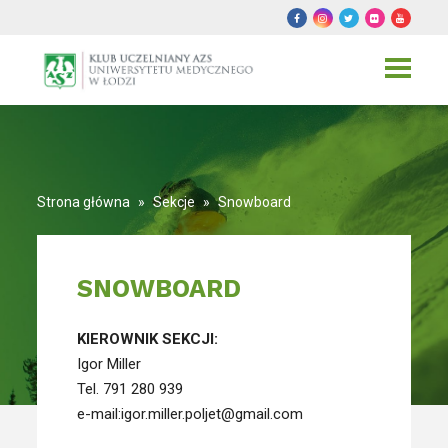
Toggle
navigat
Strona główna
»
Sekcje
»
Snowboard
SNOWBOARD
KIEROWNIK SEKCJI:
Igor Miller
Tel. 791 280 939
e-mail:igor.miller.poljet@gmail.com