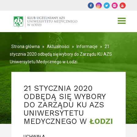
Toggle
navigat
Strona główna
»
Aktualności
»
Informacje
»
21
stycznia 2020 odbędą się wybory do Zarządu KU AZS
Uniwersytetu Medycznego w Łodzi
21 STYCZNIA 2020
ODBĘDĄ SIĘ WYBORY
DO ZARZĄDU KU AZS
UNIWERSYTETU
MEDYCZNEGO W
ŁODZI
UCHWAŁA