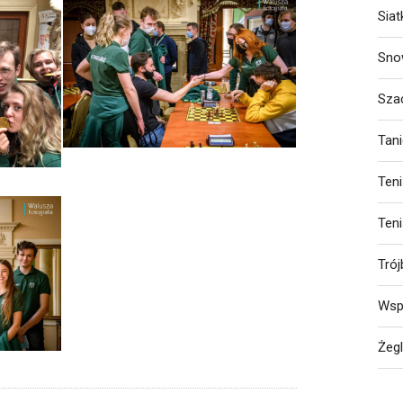
Sia
Sno
Sza
Tan
Ten
Ten
Trój
Wsp
Żeg