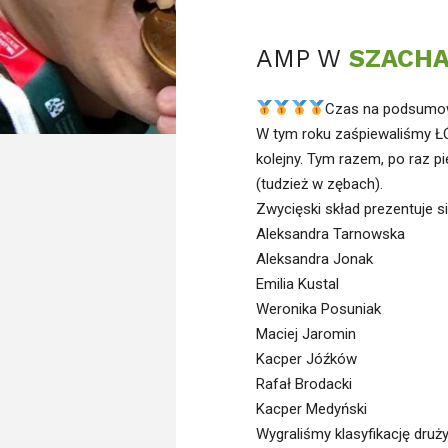
AMP W
SZACH
Czas na podsumo
W tym roku zaśpiewaliśmy
kolejny. Tym razem, po raz pi
(tudzież w zębach).
Zwycięski skład prezentuje s
Aleksandra Tarnowska
Aleksandra Jonak
Emilia Kustal
Weronika Posuniak
Maciej Jaromin
Kacper Jóźków
Rafał Brodacki
Kacper Medyński
Wygraliśmy klasyfikację dru