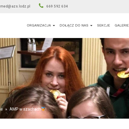
umed@azs.lodz.pl
669 592 634
ORGANIZACJA
DOŁĄCZ DO NAS
SEKCJE
GALERIE
je
»
AMP w szachach
!