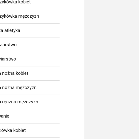
zykówka kobiet
zykówka mężczyzn
a atletyka
wiarstwo
ciarstwo
a nożna kobiet
ka nożna mężczyzn
ka ręczna mężczyzn
wanie
tkówka kobiet