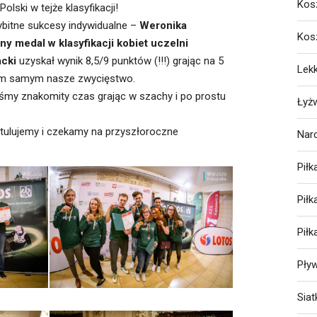
Kos
olski w tejże klasyfikacji!
bitne sukcesy indywidualne –
Weronika
Kos
y medal w klasyfikacji kobiet uczelni
acki
uzyskał wynik 8,5/9 punktów (!!!) grając na 5
Lekk
tym samym nasze zwycięstwo.
iśmy znakomity czas grając w szachy i po prostu
Łyż
atulujemy i czekamy na przyszłoroczne
Nar
Piłk
Pił
Pił
Pły
Sia