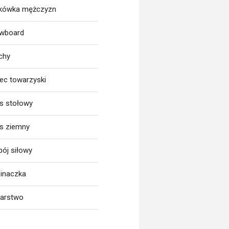
tkówka mężczyzn
wboard
chy
iec towarzyski
is stołowy
is ziemny
bój siłowy
inaczka
larstwo