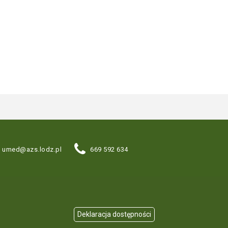
umed@azs.lodz.pl
669 592 634