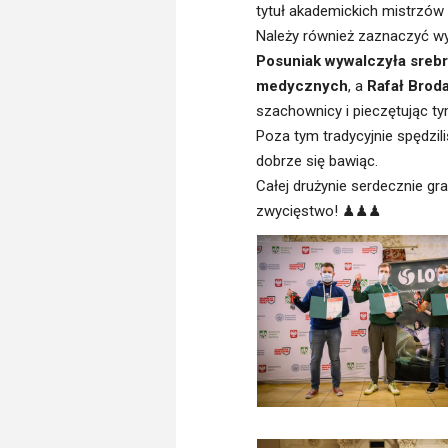
tytuł akademickich mistrzów P
Należy również zaznaczyć wy
Posuniak wywalczyła srebrn
medycznych
, a
Rafał Brod
szachownicy i pieczętując 
Poza tym tradycyjnie spędzil
dobrze się bawiąc.
Całej drużynie serdecznie gr
zwycięstwo! ♟♟♟