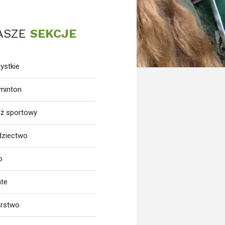
ASZE
SEKCJE
ystkie
minton
dż sportowy
dziectwo
o
ate
arstwo