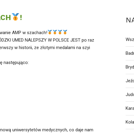
ACH
!
N
wanie AMP w szachach!
Wsz
 ŁÓDZKI UMED NALEPSZY W POLSCE JEST po raz
erwszy w historii, ze złotymi medalami na szyi
Bad
ię następująco:
Bry
Jeź
Jud
Kar
Kol
żynową uniwersytetów medycznych, co daje nam