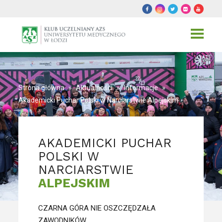
Toggle
navigat
Strona główna
»
Aktualności
»
Informacje
»
Akademicki Puchar Polski w Narciarstwie Alpejskim
AKADEMICKI PUCHAR
POLSKI W
NARCIARSTWIE
ALPEJSKIM
CZARNA GÓRA NIE OSZCZĘDZAŁA
ZAWODNIKÓW