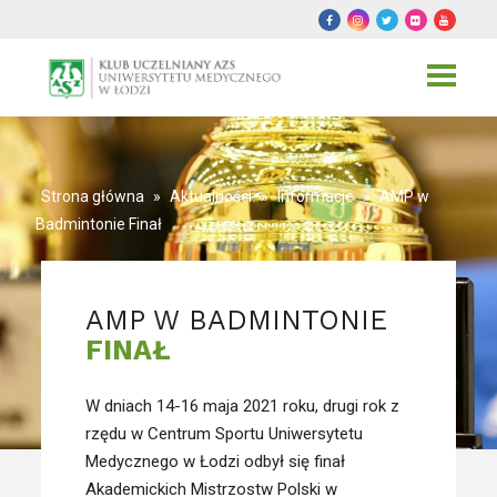
Toggle
navigat
Strona główna
»
Aktualności
»
Informacje
»
AMP w
Badmintonie Finał
AMP W BADMINTONIE
FINAŁ
W dniach 14-16 maja 2021 roku, drugi rok z
rzędu w Centrum Sportu Uniwersytetu
Medycznego w Łodzi odbył się finał
Akademickich Mistrzostw Polski w