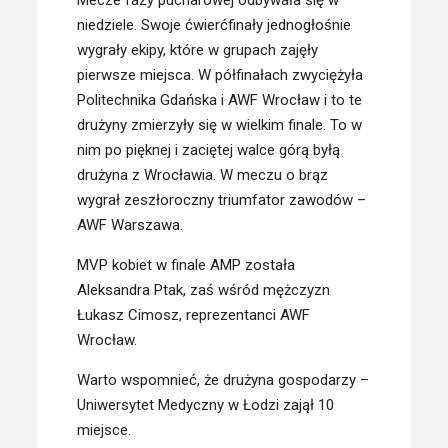
Mecze fazy pucharowej odbywała się w
niedziele. Swoje ćwierćfinały jednogłośnie
wygrały ekipy, które w grupach zajęły
pierwsze miejsca. W półfinałach zwyciężyła
Politechnika Gdańska i AWF Wrocław i to te
drużyny zmierzyły się w wielkim finale. To w
nim po pięknej i zaciętej walce górą byłą
drużyna z Wrocławia. W meczu o brąz
wygrał zeszłoroczny triumfator zawodów –
AWF Warszawa.
MVP kobiet w finale AMP została
Aleksandra Ptak, zaś wśród mężczyzn
Łukasz Cimosz, reprezentanci AWF
Wrocław.
Warto wspomnieć, że drużyna gospodarzy –
Uniwersytet Medyczny w Łodzi zajął 10
miejsce.