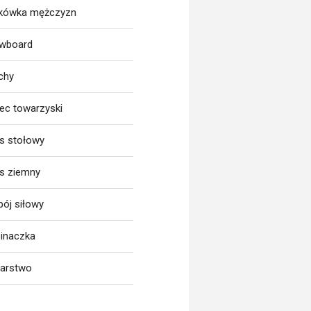
tkówka mężczyzn
wboard
chy
iec towarzyski
is stołowy
is ziemny
bój siłowy
inaczka
larstwo