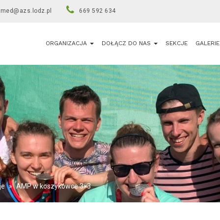
umed@azs.lodz.pl
669 592 634
ORGANIZACJA
DOŁĄCZ DO NAS
SEKCJE
GALERIE
je
»
AMP w koszykówce 3×3