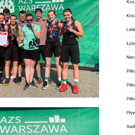
Kos
Kos
Lekk
Łyż
Nar
Piłk
Pił
Pił
Pły
Sia