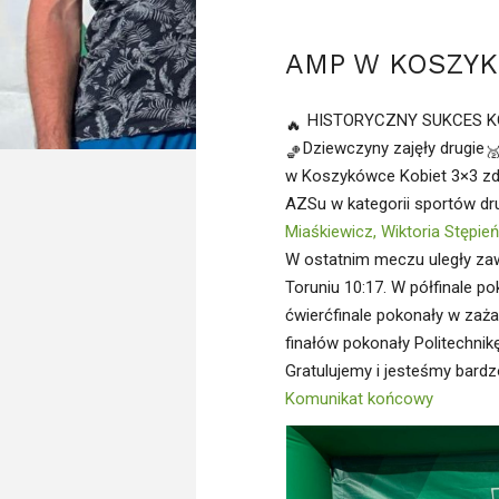
AMP W KOSZY
HISTORYCZNY SUKCES K
Dziewczyny zajęły drugie
w Koszykówce Kobiet 3×3 zd
AZSu w kategorii sportów d
Miaśkiewicz,
Wiktoria Stępie
W ostatnim meczu uległy zaw
Toruniu 10:17. W półfinale p
ćwierćfinale pokonały w zaż
finałów pokonały Politechnik
Gratulujemy i jesteśmy bard
Komunikat końcowy