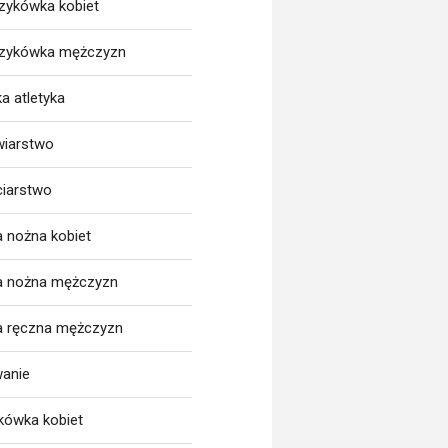
zykówka kobiet
zykówka mężczyzn
a atletyka
wiarstwo
ciarstwo
a nożna kobiet
ka nożna mężczyzn
ka ręczna mężczyzn
wanie
tkówka kobiet