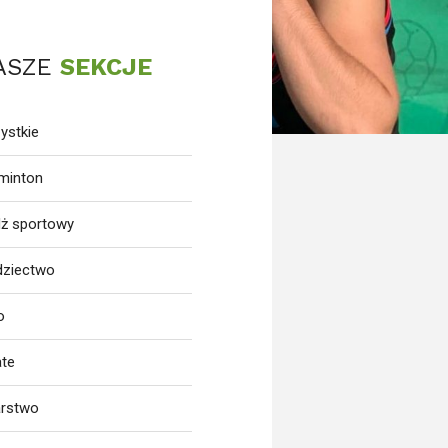
ASZE
SEKCJE
ystkie
minton
dż sportowy
dziectwo
o
ate
arstwo