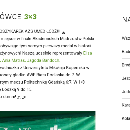
KÓWCE
3×3
N
OSZYKAREK AZS UMED ŁÓDŹ!!!
Wsz
miejsce w finale Akademickich Mistrzostw Polski
obywając tym samym pierwszy medal w historii
Bad
rużynowych! Naszą uczelnie reprezentowały
Eliza
ń,
Ania Matras,
Jagoda Bandoch.
Bry
odniczką z Uniwersytetu Mikołaja Kopernika w
okonały gładko AWF Biała Podlaska do 7. W
Jeź
artym meczu Politechnikę Gdańską 6:7. W 1/8
ę Łódzką 9 do 15.
Jud
zo dumni!
Kar
Kol