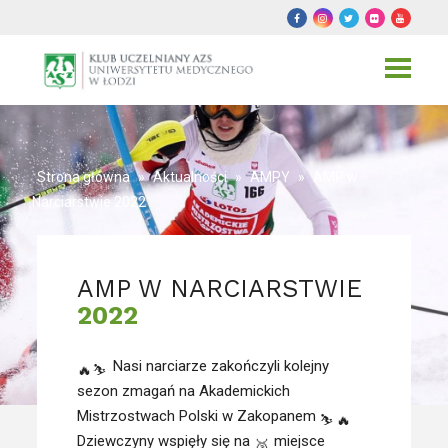
Toggle
navigat
Strona główna
»
Aktualności
»
AMPY
»
AMP w
Narciarstwie 2022
AMP W NARCIARSTWIE
2022
Nasi narciarze zakończyli kolejny
sezon zmagań na Akademickich
Mistrzostwach Polski w Zakopanem
Dziewczyny wspięły się na
miejsce