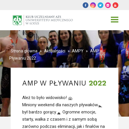
Toggle
navigat
Strona główna
»
Aktualności
»
AMPY
»
AMP w
Pływaniu 2022
AMP W PŁYWANIU
2022
Ależ to było widowisko!
Miniony weekend dla naszych pływaków
był bardzo gorący.
Ogromne emocje,
starty, walka z czasem i z samym sobą
zarówno podczas eliminacji, jak i finałów na