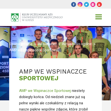
Toggle
navigat
Strona główna
»
Aktualności
»
Aktualności ogólne
»
AMP we Wspinaczce Sportowej
AMP WE WSPINACZCE
SPORTOWEJ
AMP we Wspinaczce Sportowej
niestety
dobiegły końca. Od niedzieli znane już są
pełne wyniki ale czekaliśmy z relacją na
nasze piękne wspólne zdjęcie, które zrob
ił