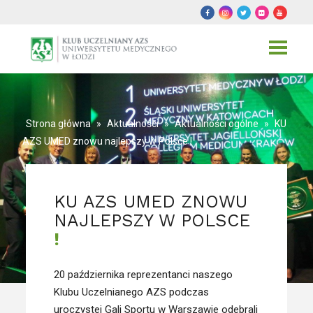
Toggle
navigat
Strona główna
»
Aktualności
»
Aktualności ogólne
»
KU
AZS UMED znowu najlepszy w Polsce !
KU AZS UMED ZNOWU
NAJLEPSZY W POLSCE
!
20 października reprezentanci naszego
Klubu Uczelnianego AZS podczas
uroczystej Gali Sportu w Warszawie odebrali