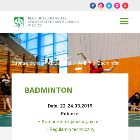
Toggle
navigat
Strona główna
»
Aktualności
»
AMPY
»
Badminton
BADMINTON
Data: 22-24.03.2019
Pobierz:
– Komunikat organizacyjny nr 1
– Regulamin techniczny