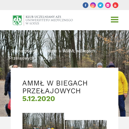
Toggle
navigat
Strona główna
»
Galerie
»
AMMŁ w Biegach
Przełajowych 5.12.2020
AMMŁ W BIEGACH
PRZEŁAJOWYCH
5.12.2020