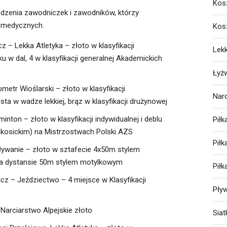
Kos
dzenia zawodniczek i zawodników, którzy
ch medycznych.
Kos
z – Lekka Atletyka – złoto w klasyfikacji
Lekk
u w dal, 4 w klasyfikacji generalnej Akademickich
Łyż
metr Wioślarski – złoto w klasyfikacji
Nar
sta w wadze lekkiej, brąz w klasyfikacji drużynowej
inton – złoto w klasyfikacji indywidualnej i deblu
Piłk
ikosickim) na Mistrzostwach Polski AZS
Pił
Pływanie – złoto w sztafecie 4x50m stylem
na dystansie 50m stylem motylkowym
Pił
z – Jeździectwo – 4 miejsce w Klasyfikacji
Pły
Narciarstwo Alpejskie złoto
Sia