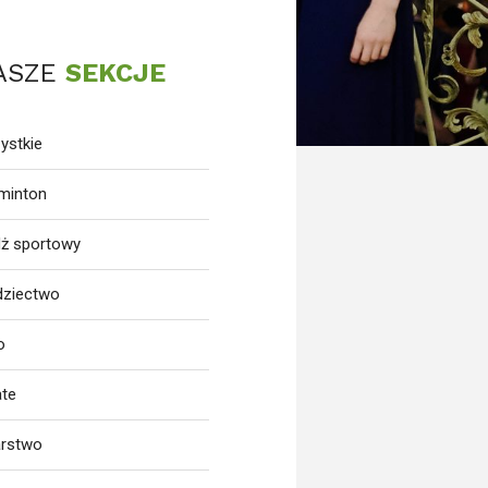
ASZE
SEKCJE
ystkie
minton
dż sportowy
dziectwo
o
ate
arstwo