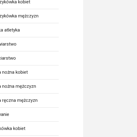
zykówka kobiet
zykówka mężczyzn
a atletyka
wiarstwo
ciarstwo
a nożna kobiet
ka nożna mężczyzn
ka ręczna mężczyzn
wanie
tkówka kobiet