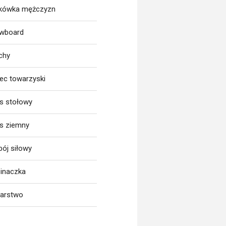
tkówka mężczyzn
wboard
chy
iec towarzyski
is stołowy
is ziemny
bój siłowy
inaczka
larstwo