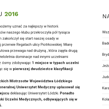
TU
2016
N
żemy uznać za najlepszy w historii.
Wsz
ków naszego klubu przekroczyła pół tysiąca
zakończył się start naszej osady w
Bad
 przerwie Regatach ulicy Piotrkowskiej. Miarę
towa przewaga nad drużyną , która zajęła drugą
Bry
ieloletnia dominacje nad innymi uczelniami
az ósmy zdobywając
1 miejsce w typach uczelni
Jeź
ąc się w
pierwszej dwudziestce klasyfikacji
Jud
kich Mistrzostw Województwa Łódzkiego
generalnej Uniwersytet Medyczny uplasował się
Kar
ejscu
deklasując Uniwersytet Łódzki.
Ponadto
ski Uczelni Medycznych, odbywających się w
Kol
6.