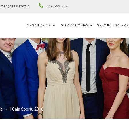
umed@azs.lodz.pl
669 592 634
ORGANIZACJA
DOŁĄCZ DO NAS
SEKCJE
GALERIE
je
»
II Gala Sportu 2016