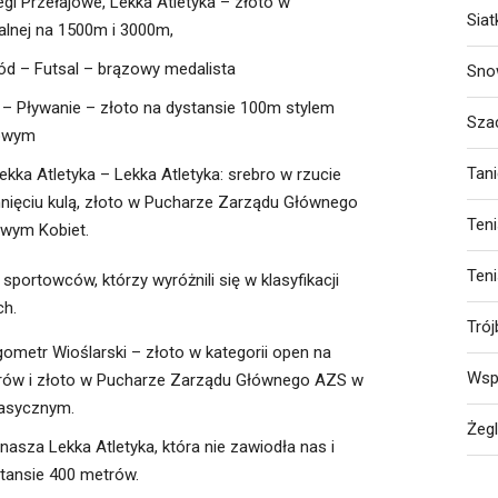
gi Przełajowe, Lekka Atletyka – złoto w
Sia
ualnej na 1500m i 3000m,
d – Futsal – brązowy medalista
Sno
 – Pływanie – złoto na dystansie 100m stylem
Sza
towym
Tan
kka Atletyka – Lekka Atletyka: srebro w rzucie
hnięciu kulą, złoto w Pucharze Zarządu Głównego
Ten
owym Kobiet.
Ten
portowców, którzy wyróżnili się w klasyfikacji
ch.
Trój
ometr Wioślarski – złoto w kategorii open na
Wsp
rów i złoto w Pucharze Zarządu Głównego AZS w
lasycznym.
Żeg
nasza Lekka Atletyka, która nie zawiodła nas i
stansie 400 metrów.