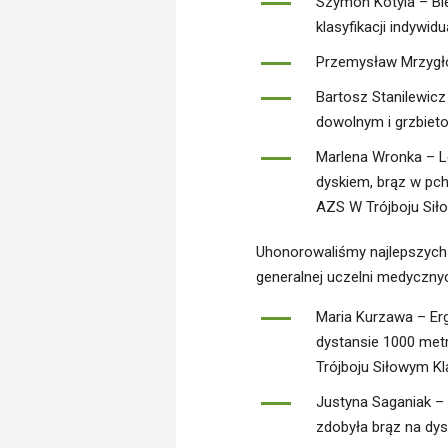
Szymon Kotyla – Bie
klasyfikacji indywid
Przemysław Mrzygłó
Bartosz Stanilewicz
dowolnym i grzbie
Marlena Wronka – Le
dyskiem, brąz w pc
AZS W Trójboju Sił
Uhonorowaliśmy najlepszych s
generalnej uczelni medyczny
Maria Kurzawa – Erg
dystansie 1000 met
Trójboju Siłowym K
Justyna Saganiak – 
zdobyła brąz na dy