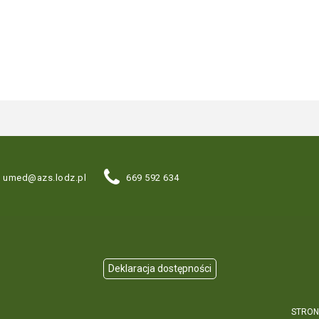
umed@azs.lodz.pl
669 592 634
STRON