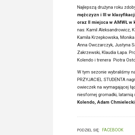
Najlepszą drużyna roku zdob
mężczyzn i III w klasyfikac
oraz II miejsca w AMWŁ w k
nas: Kamil Aleksandrowicz, K
Kamila Krzepkowska, Monika 
Anna Owczarczyk, Justyna Sa
Zakrzewski, Klaudia Łapa. P
Kolendo i trenera Piotra Osto
W tym sezonie wybraliśmy na
PRZYJACIEL STUDENTA nagrod
owieczek na wymagającej łąc
niesfornej gromadki, latarn
Kolendo, Adam Chmielecki,
FACEBOOK
PODZIEL SIĘ: