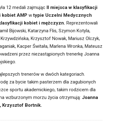
yła 12 medali zajmując
II miejsca w klasyfikacji
ji kobiet AMP
w
typie Uczelni Medycznych
lasyfikacji kobiet i mężczyzn.
Reprezentowali
amil Bijowski, Katarzyna Flis, Szymon Kotyla,
Krzywdzińska, Krzysztof Nowak, Mariusz Olczyk,
ganiak, Kacper Świtała, Marlena Wronka, Mateusz
rowadzeni przez niezastąpionych trenerkę Joanna
jskiego.
jlepszych trenerów w dwóch kategoriach.
ę za bycie takim pasterzem dla zagubionych
zce sportu akademickiego, takim rodzicem dla
ią na wzburzonym morzu życia otrzymują:
Joanna
 Krzysztof Bortnik.