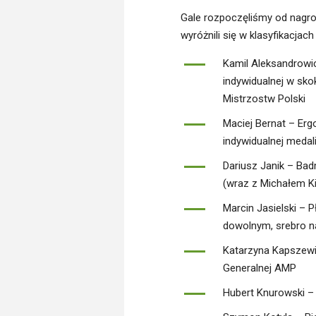
Gale rozpoczęliśmy od nagro
wyróżnili się w klasyfikacja
Kamil Aleksandrowic
indywidualnej w skok
Mistrzostw Polski
Maciej Bernat – Ergo
indywidualnej medali
Dariusz Janik – Badm
(wraz z Michałem K
Marcin Jasielski – 
dowolnym, srebro 
Katarzyna Kapszewic
Generalnej AMP
Hubert Knurowski – 