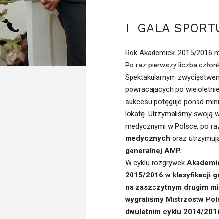
II GALA SPOR
Rok Akademicki 2015/2016 mo
Po raz pierwszy liczba człon
Spektakularnym zwycięstwem 
powracających po wieloletniej
sukcesu potęguje ponad minu
lokatę. Utrzymaliśmy swoją w
medycznymi w Polsce, po r
medycznych
oraz utrzymuj
generalnej AMP.
W cyklu rozgrywek
Akademic
2015/2016 w klasyfikacji 
na zaszczytnym drugim mi
wygraliśmy Mistrzostw Pol
dwuletnim cyklu 2014/201