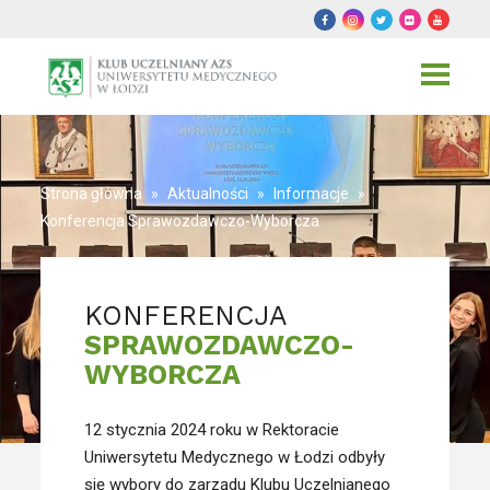
Toggle
navigat
Strona główna
»
Aktualności
»
Informacje
»
Konferencja Sprawozdawczo-Wyborcza
KONFERENCJA
SPRAWOZDAWCZO-
WYBORCZA
12 stycznia 2024 roku w Rektoracie
Uniwersytetu Medycznego w Łodzi odbyły
się wybory do zarządu Klubu Uczelnianego