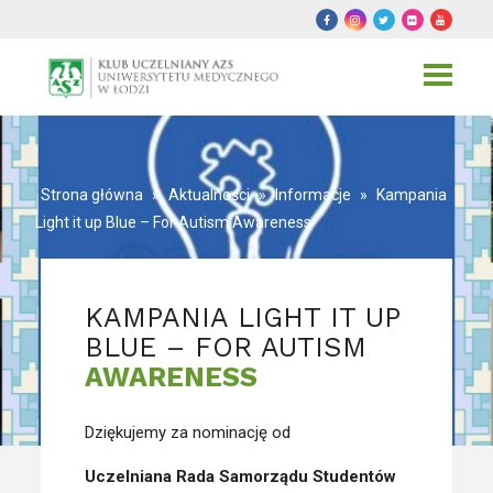
Toggle
navigat
Strona główna
»
Aktualności
»
Informacje
»
Kampania
Light it up Blue – For Autism Awareness
KAMPANIA LIGHT IT UP
BLUE – FOR AUTISM
AWARENESS
Dziękujemy za nominację od
Uczelniana Rada Samorządu Studentów