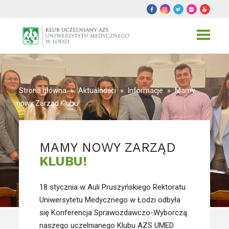
Toggle
navigat
Strona główna
»
Aktualności
»
Informacje
»
Mamy
nowy Zarząd Klubu!
MAMY NOWY ZARZĄD
KLUBU!
18 stycznia w Auli Pruszyńskiego Rektoratu
Uniwersytetu Medycznego w Łodzi odbyła
się Konferencja Sprawozdawczo-Wyborczą
naszego uczelnianego Klubu AZS UMED