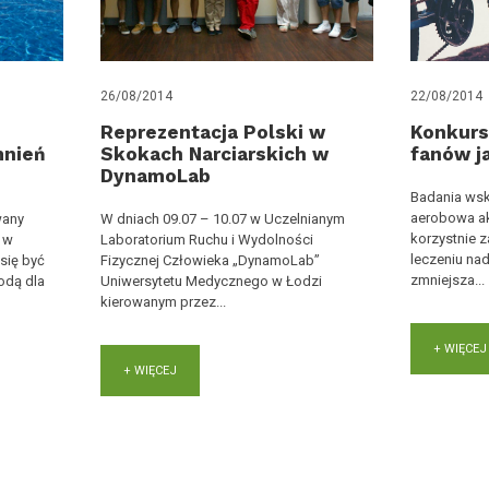
26/08/2014
22/08/2014
Reprezentacja Polski w
Konkurs
nień
Skokach Narciarskich w
fanów j
DynamoLab
Badania wsk
aerobowa ak
wany
W dniach 09.07 – 10.07 w Uczelnianym
korzystnie z
 w
Laboratorium Ruchu i Wydolności
leczeniu nad
 się być
Fizycznej Człowieka „DynamoLab”
zmniejsza...
odą dla
Uniwersytetu Medycznego w Łodzi
kierowanym przez...
+ WIĘCEJ
+ WIĘCEJ