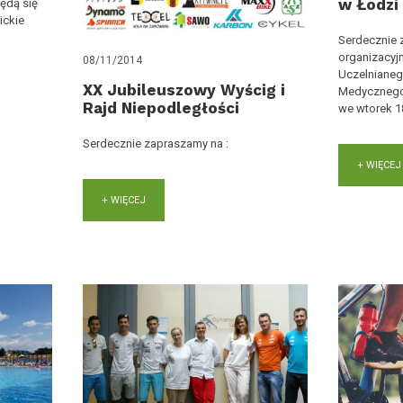
w Łodzi 
będą się
ickie
Serdecznie 
organizacyjn
08/11/2014
Uczelnianeg
XX Jubileuszowy Wyścig i
Medycznego 
Rajd Niepodległości
we wtorek 18
Serdecznie zapraszamy na :
+ WIĘCEJ
+ WIĘCEJ