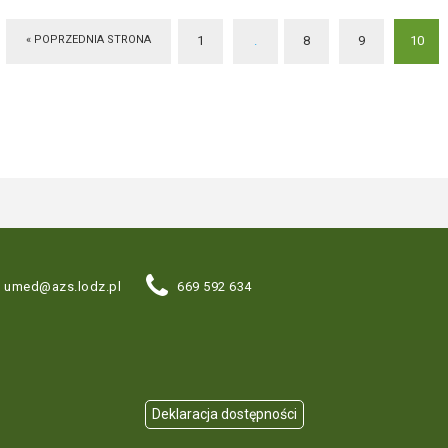
« POPRZEDNIA STRONA
1
.
8
9
10
umed@azs.lodz.pl
669 592 634