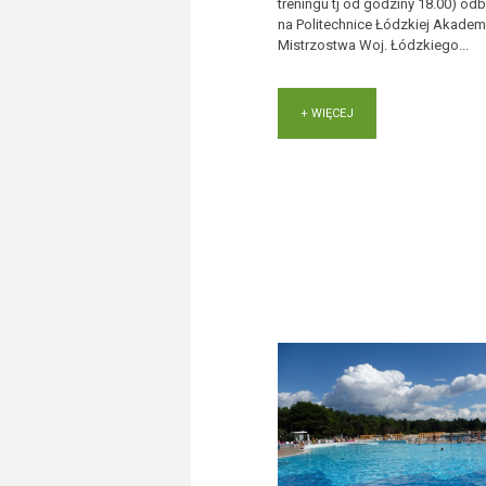
treningu tj od godziny 18.00) od
na Politechnice Łódzkiej Akadem
Mistrzostwa Woj. Łódzkiego...
+ WIĘCEJ