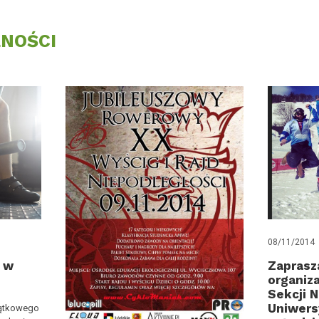
NOŚCI
08/11/2014
 w
Zaprasz
organiz
Sekcji N
Uniwers
iątkowego