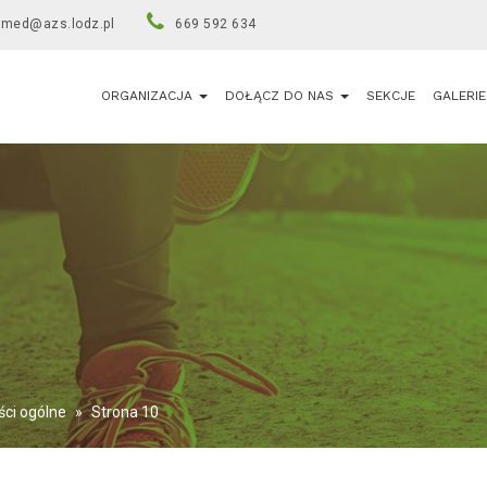
umed@azs.lodz.pl
669 592 634
ORGANIZACJA
DOŁĄCZ DO NAS
SEKCJE
GALERIE
ści ogólne
»
Strona 10