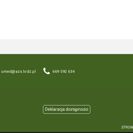
umed@azs.lodz.pl
669 592 634
STRON