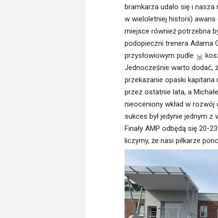
bramkarza udało się i nasza 
w wieloletniej historii) awan
miejsce również potrzebna był
podopieczni trenera Adama 
przysłowiowym pudle
kos
Jednocześnie warto dodać, ż
przekazanie opaski kapitana 
przez ostatnie lata, a Mich
nieoceniony wkład w rozwój 
sukces był jedynie jednym z 
Finały AMP odbędą się 20-23
liczymy, że nasi piłkarze p