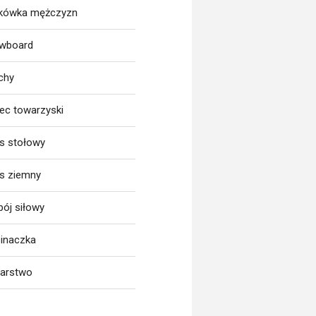
tkówka mężczyzn
wboard
chy
iec towarzyski
is stołowy
is ziemny
bój siłowy
inaczka
larstwo