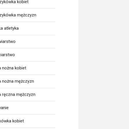
zykówka kobiet
zykówka mężczyzn
a atletyka
wiarstwo
ciarstwo
a nożna kobiet
ka nożna mężczyzn
ka ręczna mężczyzn
wanie
tkówka kobiet