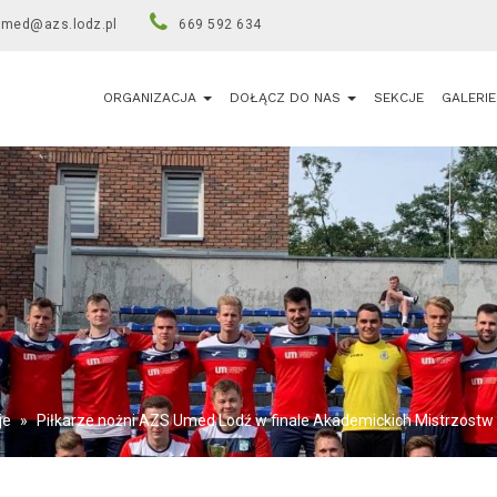
umed@azs.lodz.pl
669 592 634
ORGANIZACJA
DOŁĄCZ DO NAS
SEKCJE
GALERIE
je
»
Piłkarze nożni AZS Umed Lodź w finale Akademickich Mistrzostw 