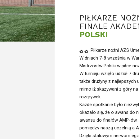
PIŁKARZE NOŻ
FINALE AKADE
POLSKI
Piłkarze nożni AZS Um
W dniach 7-8 września w War
Mistrzostw Polski w piłce n
W turnieju wzięło udział 7 dr
także drużyny z najlepszych u
mimo iż skazywani z góry na
rozgrywek.
Każde spotkanie było niezwyk
okazało się, że o awans do 
awansu do finałów AMP-ów, k
pomiędzy naszą uczelnią a
Dzięki stalowym nerwom egze