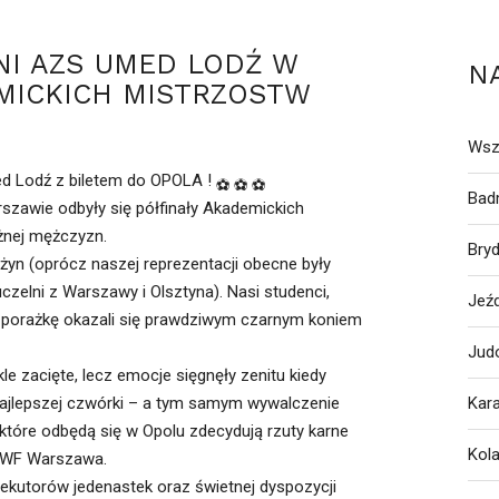
NI AZS UMED LODŹ W
N
MICKICH MISTRZOSTW
Wsz
ed Lodź z biletem do OPOLA !
Bad
szawie odbyły się półfinały Akademickich
ożnej mężczyzn.
Bry
użyn (oprócz naszej reprezentacji obecne były
czelni z Warszawy i Olsztyna). Nasi studenci,
Jeź
 porażkę okazali się prawdziwym czarnym koniem
Jud
le zacięte, lecz emocje sięgnęły zenitu kiedy
najlepszej czwórki – a tym samym wywalczenie
Kar
tóre odbędą się w Opolu zdecydują rzuty karne
Kol
 AWF Warszawa.
kutorów jedenastek oraz świetnej dyspozycji