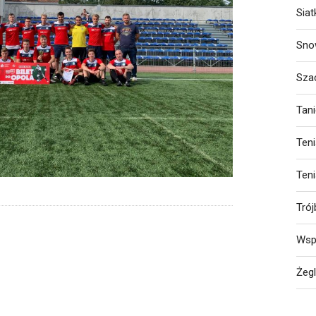
Sia
Sno
Sza
Tan
Ten
Ten
Trój
Wsp
Żeg