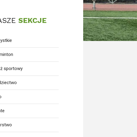
ASZE
SEKCJE
ystkie
minton
dż sportowy
dziectwo
o
ate
arstwo