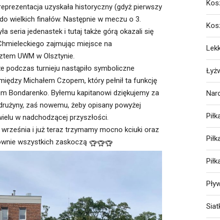
Kos
reprezentacja uzyskała historyczny (gdyż pierwszy
s do wielkich finałów. Następnie w meczu o 3.
Kos
a seria jedenastek i tutaj także górą okazali się
Chmieleckiego zajmując miejsce na
Lekk
ztem UWM w Olsztynie.
e podczas turnieju nastąpiło symboliczne
Łyż
między Michałem Czopem, który pełnił ta funkcję
ałem Bondarenko. Byłemu kapitanowi dziękujemy za
Nar
drużyny, zaś nowemu, żeby opisany powyżej
Piłk
wielu w nadchodzącej przyszłości.
 września i już teraz trzymamy mocno kciuki oraz
Pił
onownie wszystkich zaskoczą
Pił
Pły
Sia