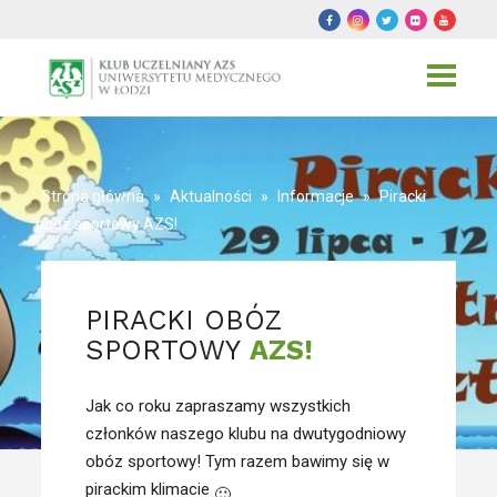
Toggle
navigat
Strona główna
»
Aktualności
»
Informacje
»
Piracki
obóz sportowy AZS!
PIRACKI OBÓZ
SPORTOWY
AZS!
Jak co roku zapraszamy wszystkich
członków naszego klubu na dwutygodniowy
obóz sportowy! Tym razem bawimy się w
pirackim klimacie