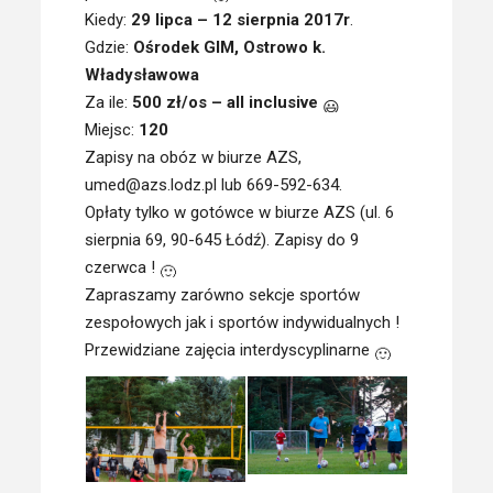
Kiedy:
29 lipca – 12 sierpnia 2017r
.
Gdzie:
Ośrodek GIM, Ostrowo k.
Władysławowa
Za ile:
500 zł/os – all inclusive
Miejsc:
120
Zapisy na obóz w biurze AZS,
umed@azs.lodz.pl lub 669-592-634.
Opłaty tylko w gotówce w biurze AZS (ul. 6
sierpnia 69, 90-645 Łódź). Zapisy do 9
czerwca !
Zapraszamy zarówno sekcje sportów
zespołowych jak i sportów indywidualnych !
Przewidziane zajęcia interdyscyplinarne