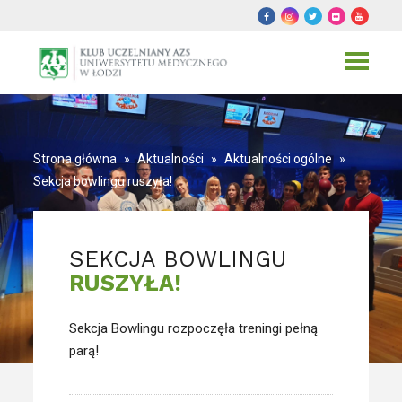
Toggle
navigat
Strona główna
»
Aktualności
»
Aktualności ogólne
»
Sekcja bowlingu ruszyła!
SEKCJA BOWLINGU
RUSZYŁA!
Sekcja Bowlingu rozpoczęła treningi pełną
parą!