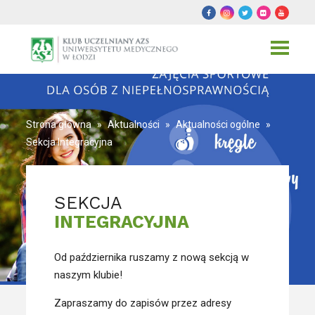
Toggle
navigat
Strona główna
»
Aktualności
»
Aktualności ogólne
»
Sekcja Integracyjna
SEKCJA
INTEGRACYJNA
Od października ruszamy z nową sekcją w
naszym klubie!
Zapraszamy do zapisów przez adresy