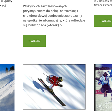
alpejczycy u
 wspięły
trzeci z rzę
kacji
Wszystkich zainteresowanych
przystąpieniem do sekcji narciarskiej i
snowboardowej serdecznie zapraszamy
na spotkanie informacyjne, które odbędzie
+ WIĘCEJ
się 29 listopada (wtorek) o...
+ WIĘCEJ