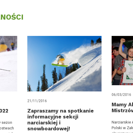
NOŚCI
06/03/2016
21/11/2016
Mamy A
Mistrzów
022
Zapraszamy na spotkanie
informacyjne sekcji
narciarskiej i
Narciarskie
y sezon
Polski w Za
snowboardowej!
zostwach