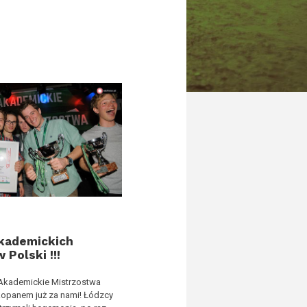
kademickich
 Polski !!!
 Akademickie Mistrzostwa
kopanem już za nami! Łódzcy