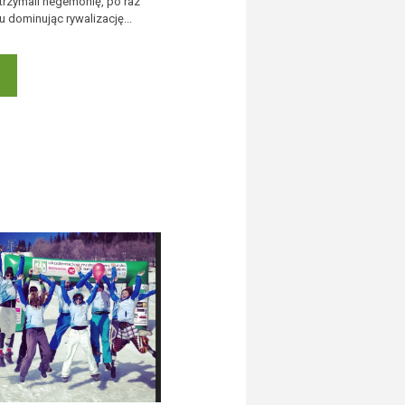
trzymali hegemonię, po raz
du dominując rywalizację...