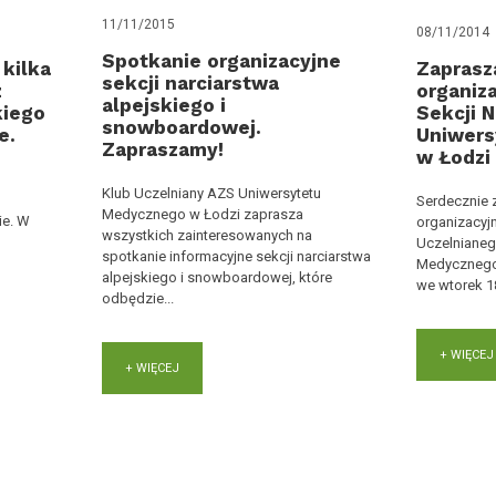
11/11/2015
08/11/2014
Spotkanie organizacyjne
 kilka
Zaprasz
sekcji narciarstwa
z
organiz
alpejskiego i
kiego
Sekcji N
snowboardowej.
e.
Uniwers
Zapraszamy!
w Łodzi 
w
Klub Uczelniany AZS Uniwersytetu
o
Serdecznie 
Medycznego w Łodzi zaprasza
ie. W
organizacyjn
wszystkich zainteresowanych na
Uczelnianeg
spotkanie informacyjne sekcji narciarstwa
Medycznego 
alpejskiego i snowboardowej, które
we wtorek 18
odbędzie...
+ WIĘCEJ
+ WIĘCEJ