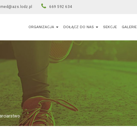
umed@azs.lodz.pl
669 592 634
ORGANIZACJA
DOŁĄCZ DO NAS
SEKCJE
GALERIE
Narciarstwo