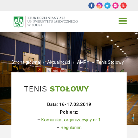
Toggle
navigat
Strona główna
»
Aktualności
»
AMPY
»
Tenis Stołowy
TENIS
STOŁOWY
Data: 16-17.03.2019
Pobierz:
–
Komunikat organizacyjny nr 1
–
Regulamin