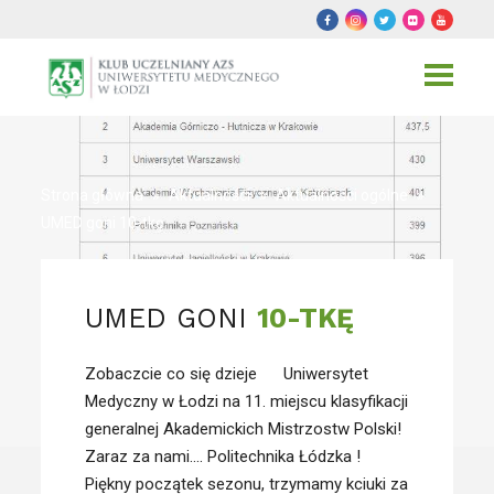
Toggle
navigat
Strona główna
»
Aktualności
»
Aktualności ogólne
»
UMED goni 10-tkę
UMED GONI
10-TKĘ
Zobaczcie co się dzieje
Uniwersytet
Medyczny w Łodzi na 11. miejscu klasyfikacji
generalnej Akademickich Mistrzostw Polski!
Zaraz za nami…. Politechnika Łódzka !
Piękny początek sezonu, trzymamy kciuki za