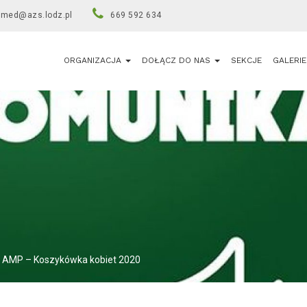
umed@azs.lodz.pl
669 592 634
ORGANIZACJA
DOŁĄCZ DO NAS
SEKCJE
GALERIE
AMP – Koszykówka kobiet 2020