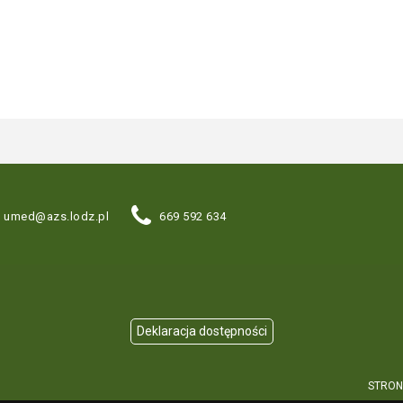
umed@azs.lodz.pl
669 592 634
STRON