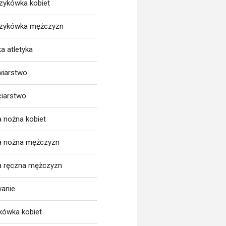
zykówka kobiet
zykówka mężczyzn
a atletyka
wiarstwo
ciarstwo
a nożna kobiet
ka nożna mężczyzn
ka ręczna mężczyzn
wanie
tkówka kobiet