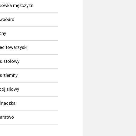
tkówka mężczyzn
wboard
chy
iec towarzyski
is stołowy
is ziemny
bój siłowy
inaczka
larstwo