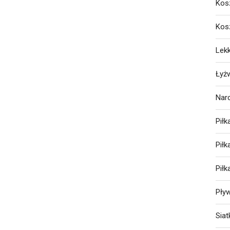
Kos
Kos
Lekk
Łyż
Nar
Piłk
Pił
Pił
Pły
Sia