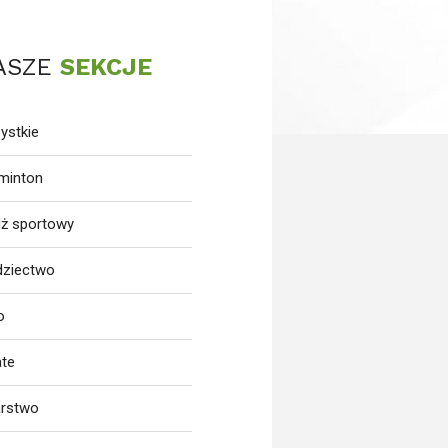
ASZE
SEKCJE
ystkie
minton
dż sportowy
dziectwo
o
ate
arstwo