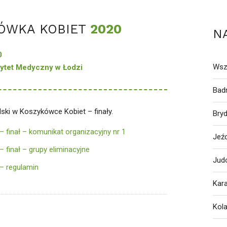
KÓWKA KOBIET
2020
N
0
Wsz
ytet Medyczny w Łodzi
Bad
ski w Koszykówce Kobiet – finały.
Bry
 finał – komunikat organizacyjny nr 1
Jeź
 finał – grupy eliminacyjne
Jud
– regulamin
Kar
Kol