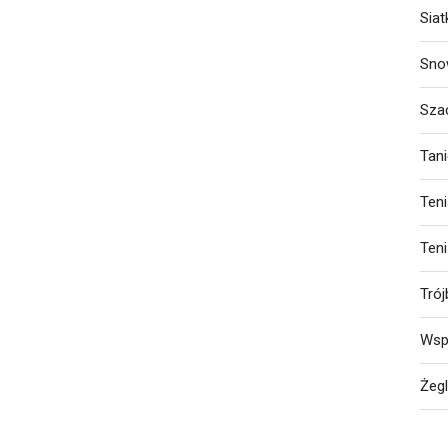
Sia
Sno
Sza
Tan
Ten
Ten
Trój
Wsp
Żeg