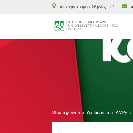
ul. 6-ego Sierpnia 69 pokój nr 4
Strona główna
»
Wydarzenia
»
AMPy
»