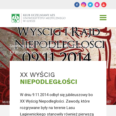
Toggle
navigat
Strona główna
»
Aktualności
»
Aktualności ogólne
»
XX Wyścig Niepodległości
XX WYŚCIG
NIEPODLEGŁOŚCI
W dniu 9.11.2014 odbył się jubileuszowy bo
XX Wyścig Niepodległości. Zawody, które
rozgrywane były na terenie Lasu
Łagiewnickiego stanowiły również pierwszą